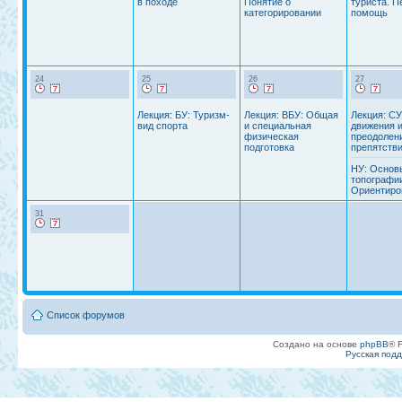
в походе
Понятие о
туриста. П
категорировании
помощь
24
25
26
27
Лекция: БУ: Туризм-
Лекция: ВБУ: Общая
Лекция: СУ
вид спорта
и специальная
движения 
физическая
преодолен
подготовка
препятстви
НУ: Основ
топографи
Ориентиро
31
Список форумов
Создано на основе
phpBB
® 
Русская под