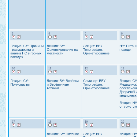
3
4
5
6
Лекция: СУ: Причины
Лекция: БУ:
Лекция: ВБУ:
НУ: Питани
травматизма и
Ориентирование на
Топография.
походе.
анализ НС в горных
местности
Оринетирование.
походах
10
11
12
13
Лекция: СУ:
Лекция: БУ: Верёвки
Семинар: ВБУ:
Лекция: СУ
Полиспасты
и Верёвочные
Топография.
Медицинск
техники
Оринетирования.
обеспечен
Доврачебн
медицинск
Лекция: НУ
о туристск
17
18
19
20
Лекция: БУ: Питание
Лекция: ВБУ:
Лекция: НУ