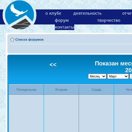
о клубе
деятельность
отче
форум
творчество
контакты
Список форумов
Показан меся
<<
20
Понедельник
Вторник
Среда
Чет