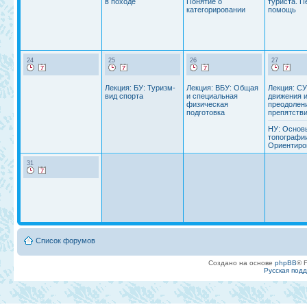
в походе
Понятие о
туриста. П
категорировании
помощь
24
25
26
27
Лекция: БУ: Туризм-
Лекция: ВБУ: Общая
Лекция: СУ
вид спорта
и специальная
движения 
физическая
преодолен
подготовка
препятстви
НУ: Основ
топографи
Ориентиро
31
Список форумов
Создано на основе
phpBB
® 
Русская под