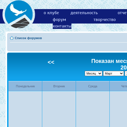
о клубе
деятельность
отче
форум
творчество
контакты
Список форумов
Показан меся
<<
20
Понедельник
Вторник
Среда
Чет