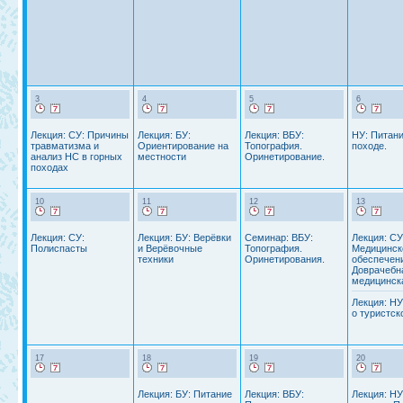
3
4
5
6
Лекция: СУ: Причины
Лекция: БУ:
Лекция: ВБУ:
НУ: Питани
травматизма и
Ориентирование на
Топография.
походе.
анализ НС в горных
местности
Оринетирование.
походах
10
11
12
13
Лекция: СУ:
Лекция: БУ: Верёвки
Семинар: ВБУ:
Лекция: СУ
Полиспасты
и Верёвочные
Топография.
Медицинск
техники
Оринетирования.
обеспечен
Доврачебн
медицинск
Лекция: НУ
о туристск
17
18
19
20
Лекция: БУ: Питание
Лекция: ВБУ:
Лекция: НУ