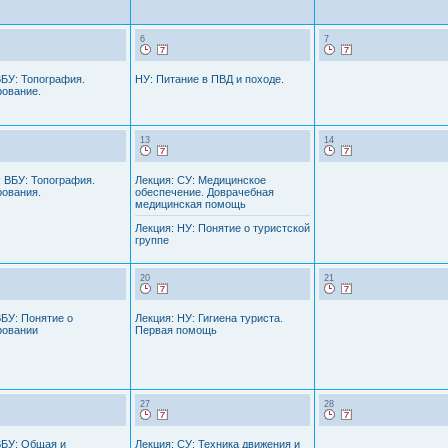
6
7
ВБУ: Топография.
НУ: Питание в ПВД и походе.
ование.
13
14
 ВБУ: Топография.
Лекция: СУ: Медицинское
ования.
обеспечение. Доврачебная
медицинская помощь
Лекция: НУ: Понятие о туристской
группе
20
21
ВБУ: Понятие о
Лекция: НУ: Гигиена туриста.
ровании
Первая помощь
27
28
ВБУ: Общая и
Лекция: СУ: Техника движения и