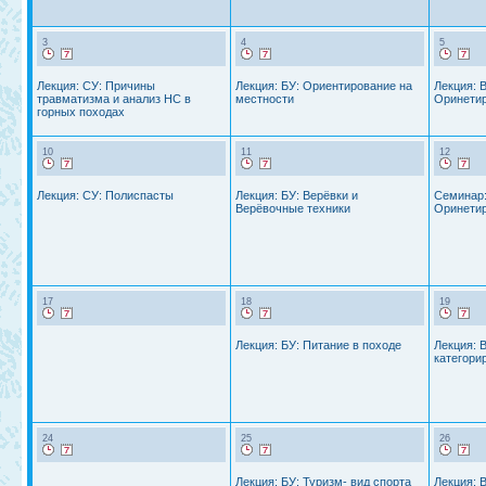
3
4
5
Лекция: СУ: Причины
Лекция: БУ: Ориентирование на
Лекция: 
травматизма и анализ НС в
местности
Оринетир
горных походах
10
11
12
Лекция: СУ: Полиспасты
Лекция: БУ: Верёвки и
Семинар:
Верёвочные техники
Оринетир
17
18
19
Лекция: БУ: Питание в походе
Лекция: 
категори
24
25
26
Лекция: БУ: Туризм- вид спорта
Лекция: 