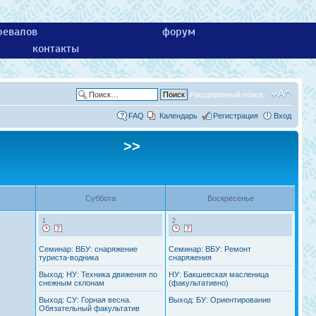
ревалов
форум
контакты
Расширенный поиск
FAQ
Календарь
Регистрация
Вход
>>
Суббота
Воскресенье
1
2
Семинар: ВБУ: снаряжение
Семинар: ВБУ: Ремонт
туриста-водника
снаряжения
Выход: НУ: Техника движения по
НУ: Бакшевская масленица
снежным склонам
(факультативно)
Выход: СУ: Горная весна.
Выход: БУ: Ориентирование
Обязательный факультатив