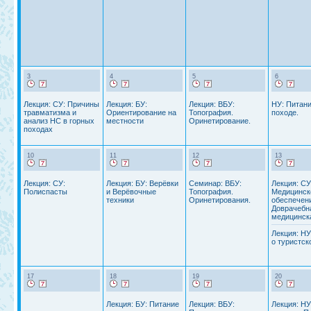
3
4
5
6
Лекция: СУ: Причины
Лекция: БУ:
Лекция: ВБУ:
НУ: Питани
травматизма и
Ориентирование на
Топография.
походе.
анализ НС в горных
местности
Оринетирование.
походах
10
11
12
13
Лекция: СУ:
Лекция: БУ: Верёвки
Семинар: ВБУ:
Лекция: СУ
Полиспасты
и Верёвочные
Топография.
Медицинск
техники
Оринетирования.
обеспечен
Доврачебн
медицинск
Лекция: НУ
о туристск
17
18
19
20
Лекция: БУ: Питание
Лекция: ВБУ:
Лекция: НУ