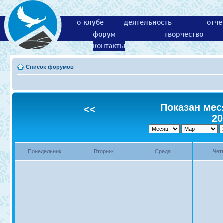
о клубе
деятельность
отче
форум
творчество
контакты
Список форумов
Показан меся
<<
20
Понедельник
Вторник
Среда
Чет