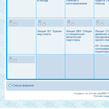
в походе
Понятие о
туриста. П
категорировании
помощь
24
25
26
27
Лекция: БУ: Туризм-
Лекция: ВБУ: Общая
Лекция: СУ
вид спорта
и специальная
движения 
физическая
преодолен
подготовка
препятстви
НУ: Основ
топографи
Ориентиро
31
Список форумов
Создано на основе
phpBB
® 
Русская под