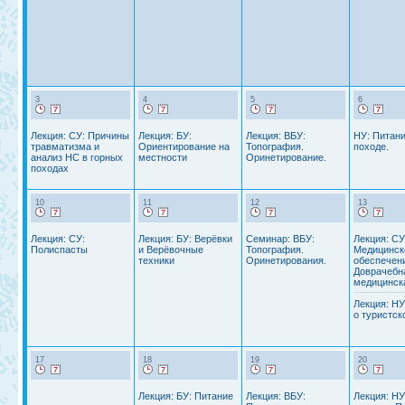
3
4
5
6
Лекция: СУ: Причины
Лекция: БУ:
Лекция: ВБУ:
НУ: Питани
травматизма и
Ориентирование на
Топография.
походе.
анализ НС в горных
местности
Оринетирование.
походах
10
11
12
13
Лекция: СУ:
Лекция: БУ: Верёвки
Семинар: ВБУ:
Лекция: СУ
Полиспасты
и Верёвочные
Топография.
Медицинск
техники
Оринетирования.
обеспечен
Доврачебн
медицинск
Лекция: НУ
о туристск
17
18
19
20
Лекция: БУ: Питание
Лекция: ВБУ:
Лекция: НУ