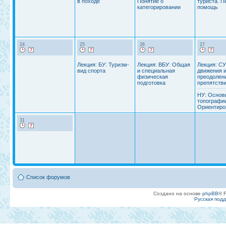
в походе
Понятие о
туриста. П
категорировании
помощь
24
25
26
27
Лекция: БУ: Туризм-
Лекция: ВБУ: Общая
Лекция: СУ
вид спорта
и специальная
движения 
физическая
преодолен
подготовка
препятстви
НУ: Основ
топографи
Ориентиро
31
Список форумов
Создано на основе
phpBB
® 
Русская под