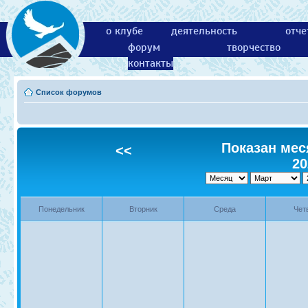
о клубе
деятельность
отче
форум
творчество
контакты
Список форумов
Показан меся
<<
20
Понедельник
Вторник
Среда
Чет