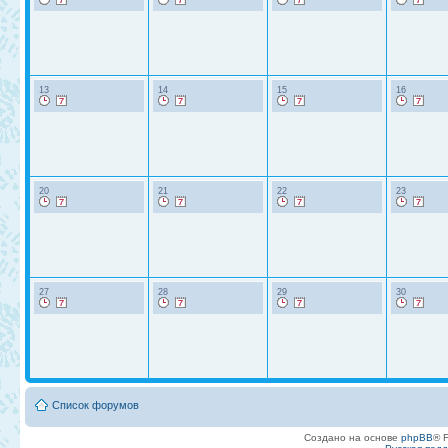
13
14
15
16
20
21
22
23
27
28
29
30
Список форумов
Создано на основе
phpBB
® 