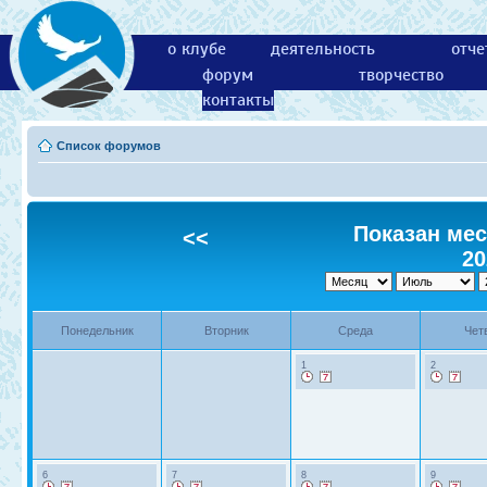
о клубе
деятельность
отче
форум
творчество
контакты
Список форумов
Показан мес
<<
20
Понедельник
Вторник
Среда
Чет
1
2
6
7
8
9