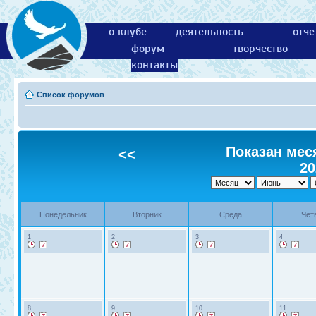
о клубе
деятельность
отче
форум
творчество
контакты
Список форумов
Показан меся
<<
20
Понедельник
Вторник
Среда
Чет
1
2
3
4
8
9
10
11