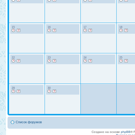
15
16
17
18
22
23
24
25
29
30
Список форумов
Создано на основе
phpBB
® 