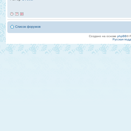
Список форумов
Создано на основе
phpBB
® 
Русская под