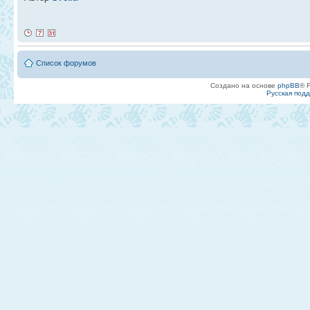
Список форумов
Создано на основе
phpBB
® 
Русская под