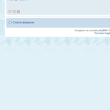
Список форумов
Создано на основе
phpBB
® 
Русская под