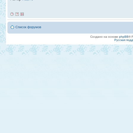
Список форумов
Создано на основе
phpBB
® 
Русская под