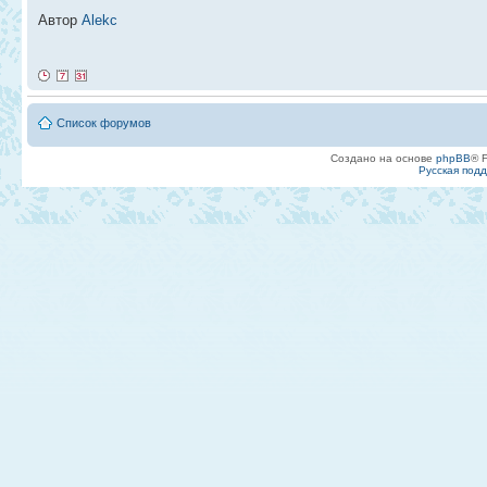
Автор
Alekc
Список форумов
Создано на основе
phpBB
® 
Русская под