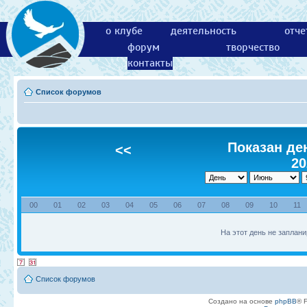
о клубе
деятельность
отче
форум
творчество
контакты
Список форумов
Показан ден
<<
20
00
01
02
03
04
05
06
07
08
09
10
11
На этот день не заплани
Список форумов
Создано на основе
phpBB
® 