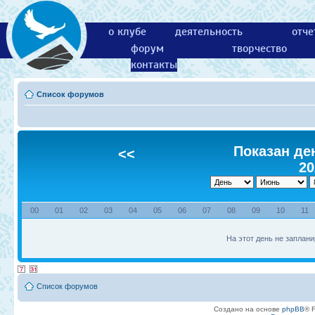
о клубе
деятельность
отче
форум
творчество
контакты
Список форумов
Показан ден
<<
20
00
01
02
03
04
05
06
07
08
09
10
11
На этот день не заплани
Список форумов
Создано на основе
phpBB
® 