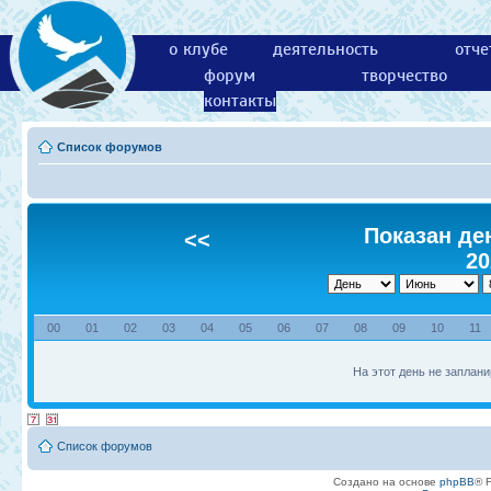
о клубе
деятельность
отче
форум
творчество
контакты
Список форумов
Показан ден
<<
20
00
01
02
03
04
05
06
07
08
09
10
11
На этот день не заплани
Список форумов
Создано на основе
phpBB
® 