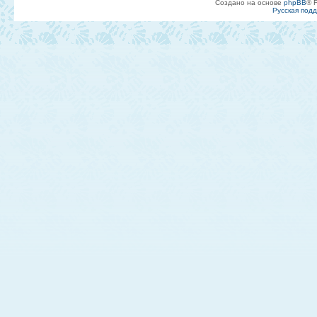
Создано на основе
phpBB
® 
Русская под