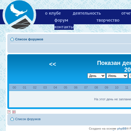
о клубе
деятельность
отче
форум
творчество
контакты
Список форумов
Показан ден
<<
20
00
01
02
03
04
05
06
07
08
09
10
11
На этот день не заплани
Список форумов
Создано на основе
phpBB
® 