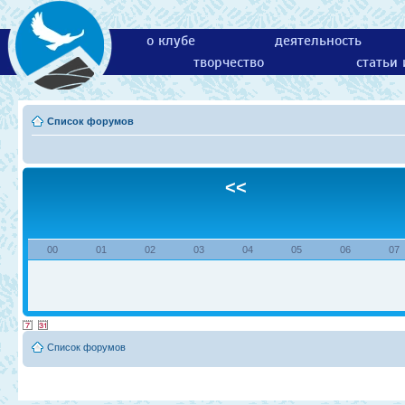
о клубе
деятельность
творчество
статьи
Список форумов
<<
00
01
02
03
04
05
06
07
Список форумов