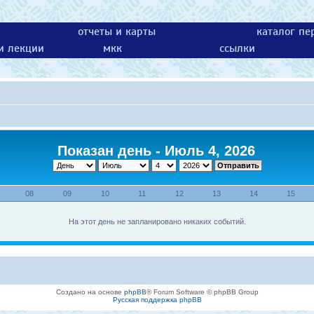
отчеты и карты
каталог пе
 и лекции
мкк
ссылки
Показан день - Июль 4, 2026
08
09
10
11
12
13
14
15
На этот день не запланировано никаких событий.
Создано на основе
phpBB
® Forum Software © phpBB Group
Русская поддержка phpBB