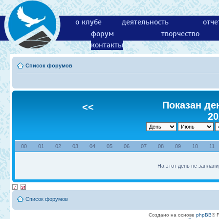
о клубе
деятельность
отче
форум
творчество
контакты
Список форумов
Показан ден
<<
20
00
01
02
03
04
05
06
07
08
09
10
11
На этот день не заплани
Список форумов
Создано на основе
phpBB
® 