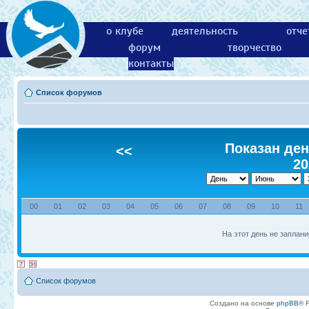
о клубе
деятельность
отче
форум
творчество
контакты
Список форумов
Показан ден
<<
20
00
01
02
03
04
05
06
07
08
09
10
11
На этот день не заплани
Список форумов
Создано на основе
phpBB
® 