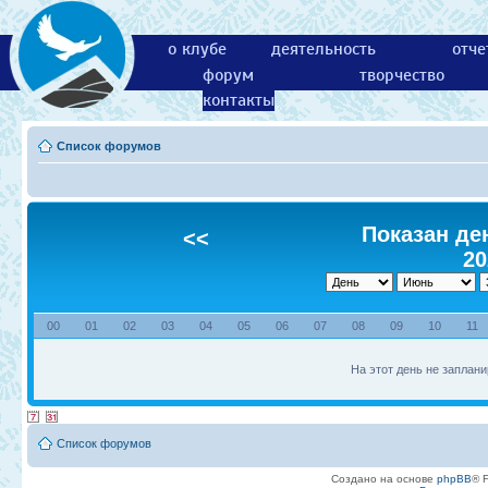
о клубе
деятельность
отче
форум
творчество
контакты
Список форумов
Показан ден
<<
20
00
01
02
03
04
05
06
07
08
09
10
11
На этот день не заплани
Список форумов
Создано на основе
phpBB
® 