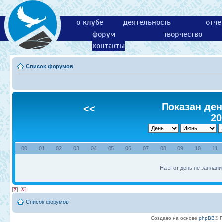
о клубе
деятельность
отче
форум
творчество
контакты
Список форумов
Показан ден
<<
20
00
01
02
03
04
05
06
07
08
09
10
11
На этот день не заплани
Список форумов
Создано на основе
phpBB
® 