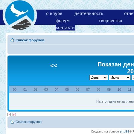
о клубе
деятельность
отче
форум
творчество
контакты
Список форумов
Показан ден
<<
20
00
01
02
03
04
05
06
07
08
09
10
11
На этот день не заплани
Список форумов
Создано на основе
phpBB
® 