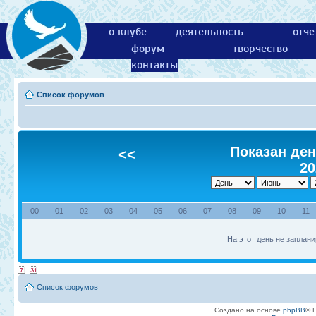
о клубе
деятельность
отче
форум
творчество
контакты
Список форумов
Показан ден
<<
20
00
01
02
03
04
05
06
07
08
09
10
11
На этот день не заплани
Список форумов
Создано на основе
phpBB
® 