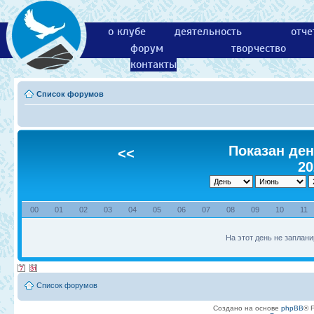
о клубе
деятельность
отче
форум
творчество
контакты
Список форумов
Показан ден
<<
20
00
01
02
03
04
05
06
07
08
09
10
11
На этот день не заплани
Список форумов
Создано на основе
phpBB
® 