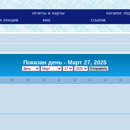
отчеты и карты
каталог пе
 и лекции
мкк
ссылки
Показан день - Март 27, 2025
08
09
10
11
12
13
14
15