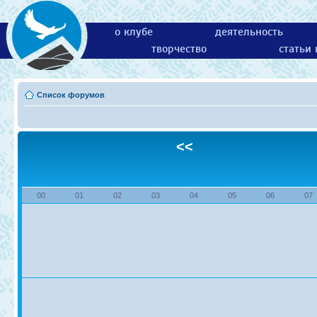
о клубе
деятельность
творчество
статьи
Список форумов
<<
00
01
02
03
04
05
06
07