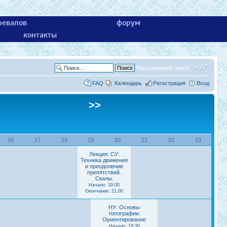
ревалов
форум
контакты
Расширенный поиск
FAQ
Календарь
Регистрация
Вход
>>
16
17
18
19
20
21
22
23
Лекция: СУ:
Техника движения
и преодоление
препятствий.
Скалы.
Начало: 19:00
Окончание: 21:00
НУ: Основы
топографии.
Ориентирование
Начало: 19:30