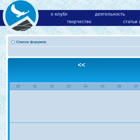
о клубе
деятельность
творчество
статьи
Список форумов
<<
00
01
02
03
04
05
06
07