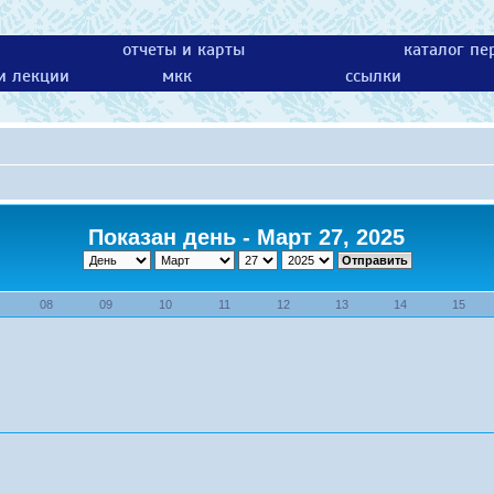
отчеты и карты
каталог пе
 и лекции
мкк
ссылки
Показан день - Март 27, 2025
08
09
10
11
12
13
14
15