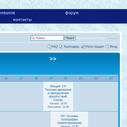
ревалов
форум
контакты
Расширенный поиск
FAQ
Календарь
Регистрация
Вход
>>
16
17
18
19
20
21
22
23
Лекция: СУ:
Техника движения
и преодоление
препятствий.
Скалы.
Начало: 19:00
Окончание: 21:00
НУ: Основы
топографии.
Ориентирование
Начало: 19:30