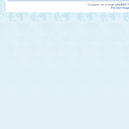
Создано на основе
phpBB
® 
Русская под