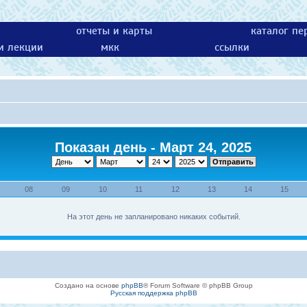
отчеты и карты
каталог пе
 и лекции
мкк
ссылки
Показан день - Март 24, 2025
08
09
10
11
12
13
14
15
На этот день не запланировано никаких событий.
Создано на основе
phpBB
® Forum Software © phpBB Group
Русская поддержка phpBB