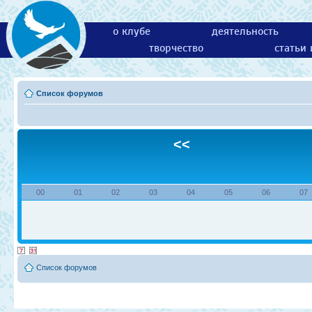
о клубе
деятельность
творчество
статьи
Список форумов
<<
00
01
02
03
04
05
06
07
Список форумов