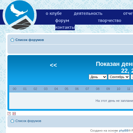
о клубе
деятельность
отче
форум
творчество
контакты
Список форумов
Показан ден
<<
22, 
00
01
02
03
04
05
06
07
08
09
10
11
На этот день не заплани
Список форумов
Создано на основе
phpBB
® 