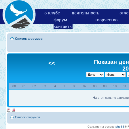
о клубе
деятельность
отче
форум
творчество
контакты
Список форумов
Показан ден
<<
20
00
01
02
03
04
05
06
07
08
09
10
11
На этот день не заплани
Список форумов
Создано на основе
phpBB
® 