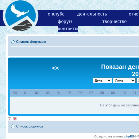
о клубе
деятельность
отче
форум
творчество
контакты
Список форумов
Показан ден
<<
20
00
01
02
03
04
05
06
07
08
09
10
11
На этот день не заплани
Список форумов
Создано на основе
phpBB
® 