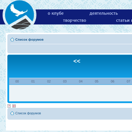
о клубе
деятельность
творчество
статьи
Список форумов
<<
00
01
02
03
04
05
06
07
Список форумов