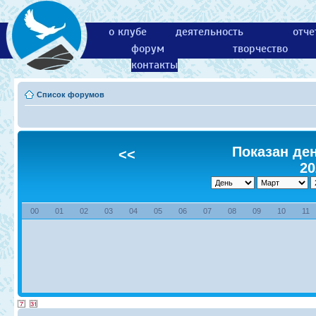
о клубе
деятельность
отче
форум
творчество
контакты
Список форумов
Показан ден
<<
20
00
01
02
03
04
05
06
07
08
09
10
11