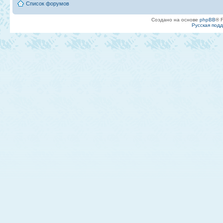
Список форумов
Создано на основе
phpBB
® 
Русская под