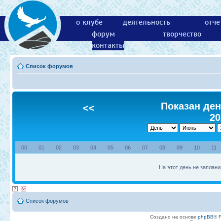
о клубе
деятельность
отче
форум
творчество
контакты
Список форумов
Показан ден
<<
20
00
01
02
03
04
05
06
07
08
09
10
11
На этот день не заплани
Список форумов
Создано на основе
phpBB
® 