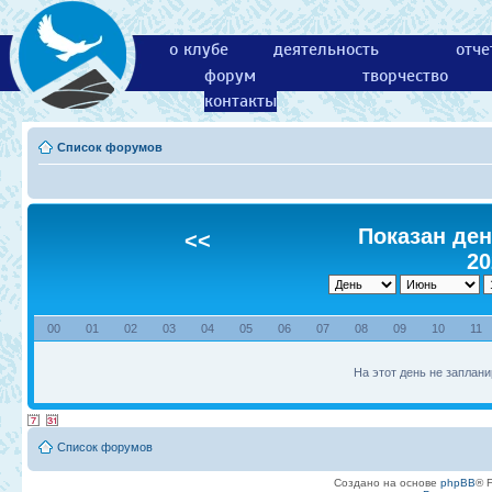
о клубе
деятельность
отче
форум
творчество
контакты
Список форумов
Показан ден
<<
20
00
01
02
03
04
05
06
07
08
09
10
11
На этот день не заплани
Список форумов
Создано на основе
phpBB
® 