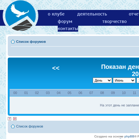
о клубе
деятельность
отче
форум
творчество
контакты
Список форумов
Показан ден
<<
20
00
01
02
03
04
05
06
07
08
09
10
11
На этот день не заплани
Список форумов
Создано на основе
phpBB
® 