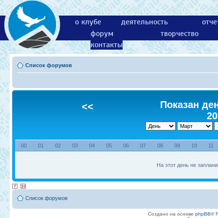
о клубе
деятельность
отче
форум
творчество
контакты
Список форумов
Показан ден
<<
20
00
01
02
03
04
05
06
07
08
09
10
11
На этот день не заплани
Список форумов
Создано на основе
phpBB
® 