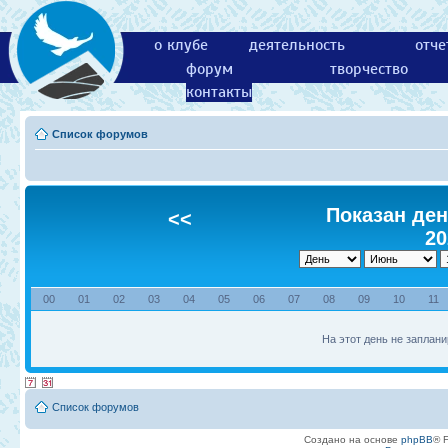
о клубе
деятельность
отче
форум
творчество
контакты
Список форумов
Показан ден
<<
20
00
01
02
03
04
05
06
07
08
09
10
11
На этот день не заплани
Список форумов
Создано на основе
phpBB
® 