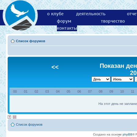
о клубе
деятельность
отче
форум
творчество
контакты
Список форумов
Показан ден
<<
20
00
01
02
03
04
05
06
07
08
09
10
11
На этот день не заплани
Список форумов
Создано на основе
phpBB
® 