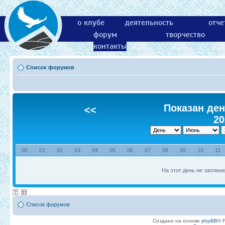
о клубе
деятельность
отче
форум
творчество
контакты
Список форумов
Показан ден
<<
20
00
01
02
03
04
05
06
07
08
09
10
11
На этот день не заплани
Список форумов
Создано на основе
phpBB
® 