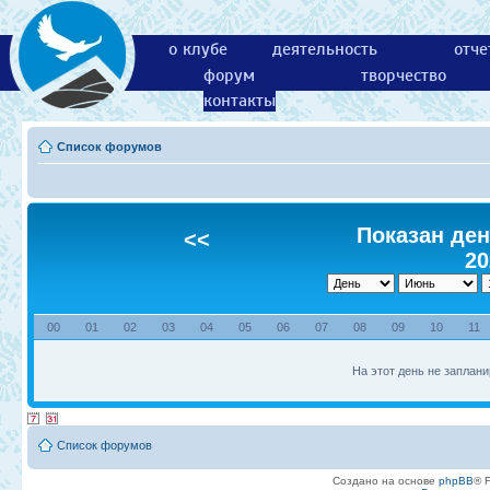
о клубе
деятельность
отче
форум
творчество
контакты
Список форумов
Показан ден
<<
20
00
01
02
03
04
05
06
07
08
09
10
11
На этот день не заплани
Список форумов
Создано на основе
phpBB
® 