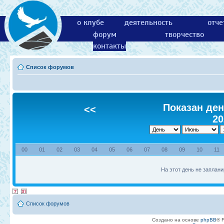
о клубе
деятельность
отче
форум
творчество
контакты
Список форумов
Показан ден
<<
20
00
01
02
03
04
05
06
07
08
09
10
11
На этот день не заплани
Список форумов
Создано на основе
phpBB
® 