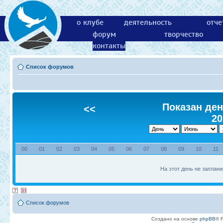
о клубе
деятельность
отче
форум
творчество
контакты
Список форумов
Показан ден
<<
20
00
01
02
03
04
05
06
07
08
09
10
11
На этот день не заплани
Список форумов
Создано на основе
phpBB
® 