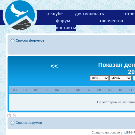
о клубе
деятельность
отче
форум
творчество
контакты
Список форумов
Показан ден
<<
20
00
01
02
03
04
05
06
07
08
09
10
11
На этот день не заплани
Список форумов
Создано на основе
phpBB
® 