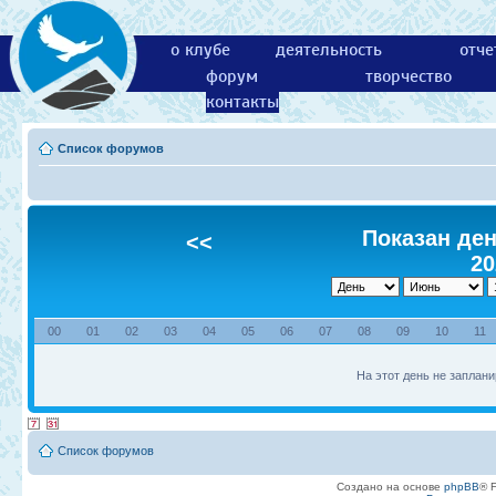
о клубе
деятельность
отче
форум
творчество
контакты
Список форумов
Показан ден
<<
20
00
01
02
03
04
05
06
07
08
09
10
11
На этот день не заплани
Список форумов
Создано на основе
phpBB
® 