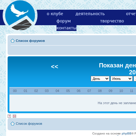
о клубе
деятельность
отче
форум
творчество
контакты
Список форумов
Показан ден
<<
20
00
01
02
03
04
05
06
07
08
09
10
11
На этот день не заплани
Список форумов
Создано на основе
phpBB
® 