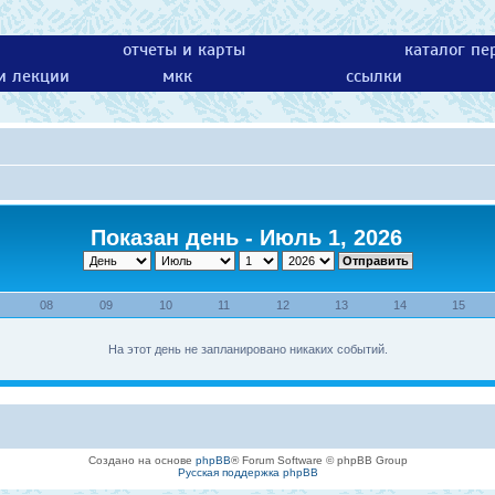
отчеты и карты
каталог пе
 и лекции
мкк
ссылки
Показан день - Июль 1, 2026
08
09
10
11
12
13
14
15
На этот день не запланировано никаких событий.
Создано на основе
phpBB
® Forum Software © phpBB Group
Русская поддержка phpBB