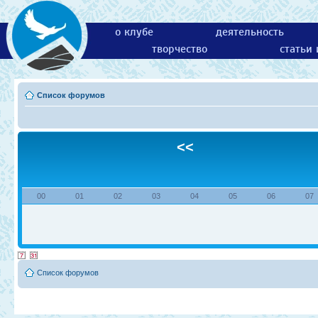
о клубе
деятельность
творчество
статьи
Список форумов
<<
00
01
02
03
04
05
06
07
Список форумов