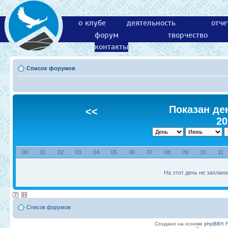
о клубе
деятельность
отче
форум
творчество
контакты
Список форумов
Показан ден
<<
20
00
01
02
03
04
05
06
07
08
09
10
11
На этот день не заплани
Список форумов
Создано на основе
phpBB
® 