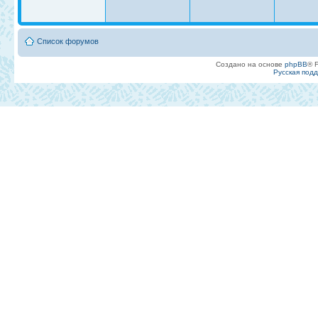
Список форумов
Создано на основе
phpBB
® 
Русская под