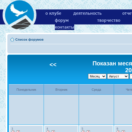
о клубе
деятельность
отче
форум
творчество
контакты
Список форумов
Показан месяц
<<
20
Понедельник
Вторник
Среда
Чет
3
4
5
6